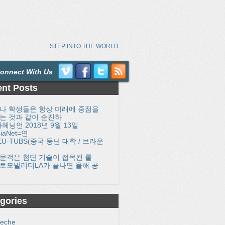
STEP INTO THE WORLD
onnect With Us
nt Posts
나 학생들은 항상 미래에 중점을
는 것과 같이 순진하
바헤닝언 2018년 9월 13일
siaNet=연
EU-TUBS(중국 둥난 대학 / 브라운
문객은 첨단 기술이 접목된 롤
토모빌리티LA가 끝나면 올해 공
gories
reche