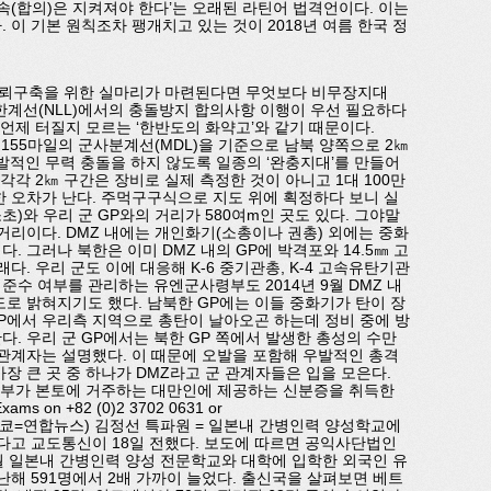
a). ‘약속(합의)은 지켜져야 한다’는 오래된 라틴어 법격언이다. 이는
 이 기본 원칙조차 팽개치고 있는 것이 2018년 여름 한국 정
신뢰구축을 위한 실마리가 마련된다면 무엇보다 비무장지대
북방한계선(NLL)에서의 충돌방지 합의사항 이행이 우선 필요하다
두 언제 터질지 모르는 ‘한반도의 화약고’와 같기 때문이다.
은 155마일의 군사분계선(MDL)을 기준으로 남북 양쪽으로 2㎞
발적인 무력 충돌을 하지 않도록 일종의 ‘완충지대’를 만들어
각각 2㎞ 구간은 장비로 실제 측정한 것이 아니고 1대 100만
한 오차가 난다. 주먹구구식으로 지도 위에 획정하다 보니 실
초)와 우리 군 GP와의 거리가 580여m인 곳도 있다. 그야말
거리이다. DMZ 내에는 개인화기(소총이나 권총) 외에는 중화
 그러나 북한은 이미 DMZ 내의 GP에 박격포와 14.5㎜ 고
다. 우리 군도 이에 대응해 K-6 중기관총, K-4 고속유탄기관
 준수 여부를 관리하는 유엔군사령부도 2014년 9월 DMZ 내
도로 밝혀지기도 했다. 남북한 GP에는 이들 중화기가 탄이 장
GP에서 우리측 지역으로 총탄이 날아오곤 하는데 정비 중에 방
. 우리 군 GP에서는 북한 GP 쪽에서 발생한 총성의 수만
 관계자는 설명했다. 이 때문에 오발을 포함해 우발적인 총격
장 큰 곳 중 하나가 DMZ라고 군 관계자들은 입을 모은다.
 정부가 본토에 거주하는 대만인에 제공하는 신분증을 취득한
ms on +82 (0)2 3702 0631 or
l.or.kr (도쿄=연합뉴스) 김정선 특파원 = 일본내 간병인력 양성학교에
다고 교도통신이 18일 전했다. 보도에 따르면 공익사단법인
 일본내 간병인력 양성 전문학교와 대학에 입학한 외국인 유
지난해 591명에서 2배 가까이 늘었다. 출신국을 살펴보면 베트