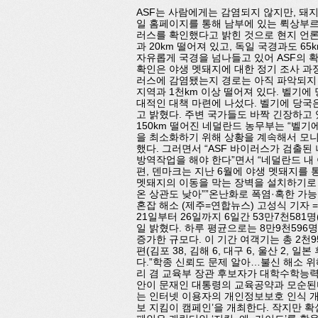
ASF는 사람에게는 감염되지 않지만, 돼
일 홈페이지를 통해 남부에 있는 뤽상부르 
러스를 확인했다고 밝힌 것으로 현지 언론
과 20km 떨어져 있고, 독일 국경과도 6
자유롭게 국경을 넘나들고 있어 ASF의 확
확인은 야생 멧돼지에 대한 정기 조사 과
러스에 감염됐는지 경로는 아직 파악되지 
지역과 1천km 이상 떨어져 있다. 벨기에
대적인 대책 마련에 나섰다. 벨기에 당국
고 밝혔다. 주변 국가들도 바짝 긴장하고 
150km 떨어진 네덜란드 농무부는 “벨
을 최소화하기 위해 상황을 계속해서 모니
했다. 그러면서 “ASF 바이러스가 검출
방역작업을 해야 한다”면서 “네덜란드 내
편, 덴마크는 지난 6월에 야생 멧돼지를 
멧돼지의 이동을 막는 장벽을 설치하기로 
온 상관도 낮아””온난화로 폭염·혹한 가능
혼잡 해소 (제주=연합뉴스) 고성식 기자
21일부터 26일까지 6일간 53만7천581
일 밝혔다. 하루 평균으로는 8만9천596명
증가한 규모다. 이 기간 여객기는 총 2천9
편(김포 38, 김해 6, 대구 6, 울산 2,
다.”학종 신뢰도 문제 알아…불신 해소 위해
리 겸 교육부 장관 후보자가 대학수학능력
안이 문재인 대통령의 교육공약과 모순된
는 인터넷 이용자의 개인정보보호 인식 개선을
보 지킴이 캠페인’을 개최한다. 작지만 확