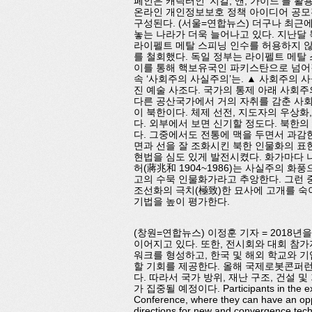
페인은 캐릭터인 ‘지킬, 앤, 가이드’를 
온라인 개인정보보호 정책 아이디어 공모전
구성된다. (서울=연합뉴스) 더구나 최근
놓는 나라가 더욱 늘어나고 있다. 지난달
라이펠트 메탈 스피닝 인수를 허용하지 않
를 철회했다. 독일 정부는 라이펠트 메탈
이를 통해 핵보유국인 파키스탄으로 넘어갈
속 ‘사회주의 사실주의’는. ▲ 사회주의 
진 예술 사조다. 국가의 통제 아래 사회
다른 공산국가에서 거의 자취를 감춘 사회
이 북한이다. 체제 선전, 지도자의 우상화
다. 외부에서 보면 신기할 정도다. 북한
다. 그중에서도 전통에 맥을 두면서 과감
면과 선을 잘 조화시킨 북한 인물화의 표
현법을 심도 있게 발전시켰다. 화가마다 
허(蔣兆和 1904~1986)는 사실주의 화
고의 수묵 인물화가라고 추앙한다. 그런 
조선화의 극치(極致)한 묘사에 고개를 숙
기법을 높이 평가한다.
(창원=연합뉴스) 이정훈 기자 = 2018년
이어지고 있다. 또한, 전시회와 대회 참
워크를 형성하고, 한국 및 해외 학교와 
할 기회를 제공한다. 올해 국제로봇콘퍼런
다. 따라서 국가 방위, 재난 구조, 건설
가 집중될 예정이다. Participants in the exhibi
Conference, where they can have an opp
directions for new and convergence tec