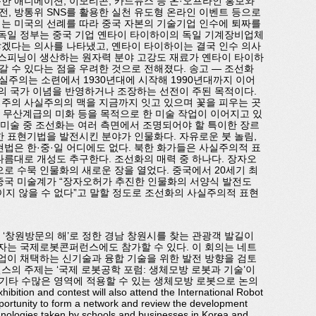
활용한 애니메이션, 이모티콘, 카드뉴스 등 온·오프라인 홍보와
, 방통위 SNS를 활용한 실천 유도형 온라인 이벤트 등으로
에는 미국의 선례를 따라 중국 자본의 기술기업 인수에 퇴짜를
 독일 정부는 중국 기업 옌타이 타이하이의 독일 기계장비업체
겠다는 의사를 나타냈고, 옌타이 타이하이는 결국 인수 의사
 스피닝이 생산하는 원자력 분야 고강도 재료가 옌타이 타이하
 수 있다는 점을 우려한 것으로 전해졌다. 송고 — 조선화
사실주의는 소련에서 1930년대에 시작해 1990년대까지 이어
주의 국가 이념을 반영하거나 조장하는 선전이 주된 목적이다.
주의 사실주의의 맥을 지금까지 잇고 있으며 꽃을 피우는 곳
, 무산계급의 미화 등을 목적으로 한 미술 작업이 이어지고 있
의 미술 중 조선화는 여러 측면에서 조명되어야 할 특이한 장르
한 표현기법을 발전시킨 분야가 인물화다. 자유로운 붓 놀림,
현법은 한·중·일 어디에도 없다. 북한 화가들은 사실주의적 표
나름대로 개성도 추구한다. 조선화의 매력 중 하나다. 장자오
풍으로 수묵 인물화의 새로운 장을 열었다. 중국에서 20세기 최
중국 미술계가 “장자오허가 추진한 인물화의 서양식 발전도
이지 않을 수 없다”고 말할 정도로 조선화의 사실주의적 표현
을 ‘창원방문의 해’로 정한 경남 창원시를 찾는 관광객 발길이
가자는 국제로봇콘퍼런스에도 참가할 수 있다. 이 회의는 네트
기업이 채택하는 신기술과 융합 기술을 위한 발전 방향을 검토
스의 주제는 ‘국제 로봇공학 포럼: 생체모방 로봇과 기술’이
 및 기타 수많은 영역에 적용할 수 있는 생체모방 로봇으로 논의
tion and contest will also attend the International Robot
ortunity to form a network and review the development
hnologies taken by schools and businesses in Korea and