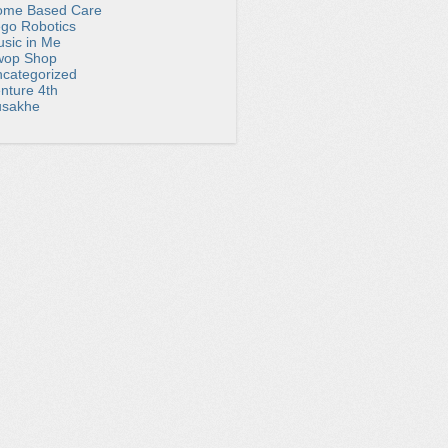
ome Based Care
go Robotics
sic in Me
wop Shop
categorized
nture 4th
usakhe