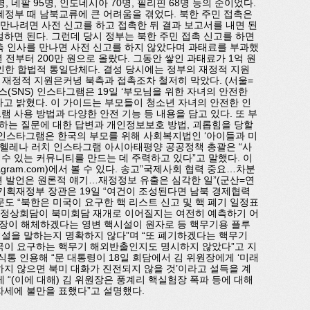
, 네팔 95명, 인도네시아 70명, 필리핀 68명 등의 순이었다.
혜정부 때 남북교류에 큰 어려움을 겪었다. 북한 주민 접촉은
 만나려면 사전 신고를 하고 접촉한 뒤 결과 보고서를 내면 된
벌하면 된다. 그런데 당시 정부는 북한 주민 접촉 신고를 하면
측 인사를 만나면 사전 신고를 하지 않았다며 과태료를 부과했
년 전부터 200만 원으로 올랐다. 그동안 쌓인 과태료가 1억 원
승인한 합법적 통일단체다. 결성 당시에는 정부의 재정적 지원
재정적 지원은커녕 북측과 접촉조차 철저히 막았다. (서울=
(SNS) 인스타그램은 19일 ‘부모님을 위한 자녀의 안전한
다고 밝혔다. 이 가이드는 부모들이 청소년 자녀의 안전한 인
 사용 방법과 다양한 안전 기능 등 내용을 담고 있다. 또 부
하는 질문에 대한 답변과 개인정보보호 방법, 괴롭힘을 당할
너 인스타그램은 한국의 부모를 위해 사회복지법인 ‘아이들과 미
. 헬레나 러치 인스타그램 아시아태평양 공공정책 총괄은 “사
수 있는 커뮤니티를 만드는 데 주력하고 있다”고 말했다. 이
instagram.com)에서 볼 수 있다. 송고”국제사회 협력 중요…차분
관련 발언은 원론적 얘기…재정정보 유출은 심각한 일”(군산=연
 기획재정부 장관은 19일 “여건이 조성된다면 남북 경제협력
도 “북한은 미국이 요구한 핵 리스트 신고 및 핵 폐기 일정표
번 정상회담이 북미회담 재개로 이어질지는 여전히 예측하기 어
원장이 해체하겠다는 영변 핵시설이 원자로 등 핵무기용 플루
설을 말하는지 명확하지 않다”며 “또 폐기하겠다는 핵무기
국이 요구하는 핵무기 해외반출인지도 명시하지 않았다”고 지
식통 인용해 “문 대통령이 18일 회담에서 김 위원장에게 ‘미래
하지 않으면 북미 대화가 진전되지 않을 것’이라고 설득을 계
 “(이에 대해) 김 위원장은 풍계리 핵실험장 폭파 등에 대해
자세에 불만을 표했다”고 설명했다.