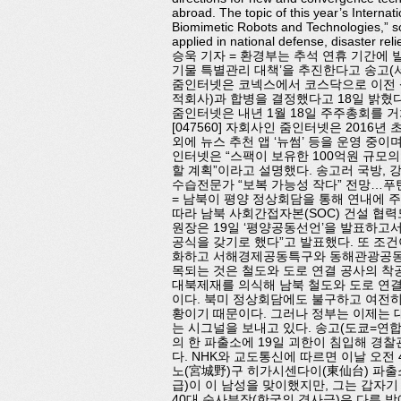
abroad. The topic of this year’s Interna
Biomimetic Robots and Technologies,” so
applied in national defense, disaster 
승욱 기자 = 환경부는 추석 연휴 기간에
기물 특별관리 대책’을 추진한다고 송고(서
줌인터넷은 코넥스에서 코스닥으로 이전 상장
적회사)과 합병을 결정했다고 18일 밝혔다
줌인터넷은 내년 1월 18일 주주총회를 거
[047560] 자회사인 줌인터넷은 201
외에 뉴스 추천 앱 ‘뉴썸’ 등을 운영 중이
인터넷은 “스팩이 보유한 100억원 규모의
할 계획”이라고 설명했다. 송고러 국방,
수습전문가 “보복 가능성 작다” 전망…푸틴
= 남북이 평양 정상회담을 통해 연내에 
따라 남북 사회간접자본(SOC) 건설 협
원장은 19일 ‘평양공동선언’을 발표하고서
공식을 갖기로 했다”고 발표했다. 또 조
화하고 서해경제공동특구와 동해관광공동특
목되는 것은 철도와 도로 연결 공사의 착
대북제재를 의식해 남북 철도와 도로 연결
이다. 북미 정상회담에도 불구하고 여전히
황이기 때문이다. 그러나 정부는 이제는
는 시그널을 보내고 있다. 송고(도쿄=연합
의 한 파출소에 19일 괴한이 침입해 경찰
다. NHK와 교도통신에 따르면 이날 오전
노(宮城野)구 히가시센다이(東仙台) 파출소
급)이 이 남성을 맞이했지만, 그는 갑자기
40대 순사부장(한국의 경사급)은 다른 방