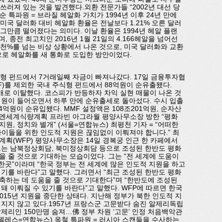
 쓰러져 있는 것을 발견했다.외환 전문가들 “2002년 대선 당
 특파원 = 브라질 헤알화 가치가 1994년 이후 24년 만에
 미국 달러화 대비 헤알화 환율은 전날보다 1.21% 오른 달러
 그만큼 떨어졌다는 의미다. 이날 환율은 1994년 헤알 플랜
이며, 종전 최고치인 2016년 1월 21일의 4.166헤알을 넘어선
5천%를 넘는 비상 상황에서 나온 것으로, 미국 달러화와 교환
으로 헤알화를 새 통화로 도입한 방안이었다.
식형 펀드에서 7거래일째 자금이 빠져나갔다. 17일 금융투자협
F)를 제외한 국내 주식형 펀드에서 88억원이 순유출됐다.
환매로 이탈했다. 코스피가 반등하자 차익 실현 매물이 나온 것
5억원이 들어오면서 하루 만에 순유출세로 돌아섰다. 수시 입출
4억원이 순유입됐다. MMF 설정액은 108조201억원, 순자산
.유엔세계식량계획 프라빈 아그라월 평양사무소장 방한 “평화
, 정치와 별개” (서울=연합뉴스) 최평천 기자 = “어떠한
이들을 위한 인도적 지원은 끊임없이 이뤄져야 합니다.” 최
획(WFP) 평양사무소장은 14일 경복궁 인근 한 카페에서
그는 남북정상회담, 북미정상회담 등으로 조성된 한반도 평화
 줄 것으로 기대하는 모습이었다. 그는 “전 세계에 도움이
한곳”이라며 “한국 정부는 전 세계에 많은 인도적 지원을 하고
기를 바란다”고 말했다. 그러면서 “최근 조성된 한반도 평화
구축하는 데 도움을 줄 것으로 기대한다”며 “한반도에 조성된
돼 이뤄질 수 있기를 바란다”고 말했다. WFP에 따르면 한국
015년 지원을 중단한 상태다. 지난해 정부가 북한 인도적 지
지지 않고 있다.1957년 프랑스군 고문받다 숨진 알제리독립
제리인 150만명 숨져…佛 정부 차원 ‘고문’ 인정 처음백악관
젤레스=연합뉴스) 옥철 특파원 = 러시아 스캔들을 수사하는