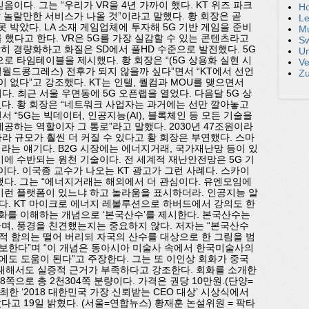
이다. 그는 “우리가 VR을 4년 가까이 했다. KT 위즈 파크
H
짝 놀랄만한 서비스가 나올 것”이라고 말했다. 황 회장은 곧
Le
못 박았다. LA 소재 게임업체에 투자해 5G 기반 게임을 준비
Mu
했다고 한다. VR은 5G를 가장 실감할 수 있는 콘텐츠라고
S
당히 경량화하고 화질은 SD에서 풀HD 수준으로 발전했다. 5G
Un
 타임테이블을 제시했다. 황 회장은 “(5G 상용화 실현 시
Ve
바일월드콩그레스) 전후가 되지 않을까 싶다”면서 “KT에서 선언
Z
이 없다”고 강조했다. KT는 인텔, 퀄컴과 MOU를 맺으면서
. 최근 서울 우면동에 5G 오픈랩을 열었다. 다음달 5G 상
다. 황 회장은 “네트워크 사업자는 과거에는 선만 깔아놓고
 “5G는 빅데이터, 인공지능(AI), 블록체인 등 모든 기술을
공하는 역할이자 그 통로”라고 말했다. 2030년 47조원이라
에 따라 규모가 훨씬 더 커질 수 있다고 황 회장은 부연했다. 스마
라는 얘기다. B2G 시장에는 에너지거래, 국가재난망 등이 있
기에 수반되는 원천 기술이다. 전 세계적 재난안전망은 5G 기
이다. 이국종 교수가 나오는 KT 광고가 그런 사례다. 스카이
됐다. 그는 “에너지거래는 해외에서 더 관심이다. 유엔모임에
이런 플랫폼이 있느냐 하고 놀라움을 표시하더라. 인공지능 알
. KT 마이크로 에너지 레볼루션으로 하버드에서 강의도 한
회화를 이해하는 개념으로 ‘본국산수’를 제시한다. 본국산수는
며, 풍경을 친견했는지는 중요하지 않다. 저자는 “본국산수
 함의는 떨어 버리되 자국의 산수를 대상으로 한 그림을 범
보한다”며 “이 개념은 동아시아 미술사 속에서 한국미술사의
도 도움이 된다”고 주장한다. 그는 또 이인상 회화가 중국
대해서도 실증적 근거가 부족하다고 강조한다. 회화를 소개한
88쪽으로 총 2천304쪽 분량이다. 가격은 권당 10만원.(단양=
 ‘2018 대한민국 가장 신뢰받는 CEO 대상’ 시상식에서
고 19일 밝혔다. (서울=연합뉴스) 황재훈 논설위원 = 팍타