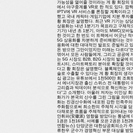
가능성을 열어줄 것이라는 게 황 회장의 믿음
에서 야구중계를 VR로 한 적도 있다. 깜
IPTV에 VR 서비스를 론칭할 계획이라고 
했고 국내 캐릭터·게임기업에 지분 투자를 
황 회장은 설명했다. 최근 VR 기기는 상
상용화는 내년 1분기가 목표라고 구체적으로
기가) 내년 초 1분기, 아마도 MWC(모
한 것이고 한 번도 이 트랙에서 어긋난 적
5G 상용화를 차분하게 준비해왔다는 것이다
용화에 대한 대대적인 발표도 준빌하고 있
돈 받으면 그만이었지만 미래는 다르다”면서
엮어서 모든 사람들에게, 그리고 공공에 제
는 5G 시장도 B2B, B2G 시장의 발굴
트시티, 스마트팩토리 분야로 확장할 것이
다고 황 회장은 설명했다. 블록체인은 여
술로 수출할 수 있다는 게 황 회장의 생각
십 광고는 유튜브에서 1천500만 회 조회
서 에너지장관 출신 스위스 전 대통령이 
고리즘과 빅데이터 분석으로 혁신하는 거다
다”고 소개했다. 아울러 저자는 이인상 
화가가 본국의 산수를 그린 그림을 의미하
화는 진경산수화에 내포된 강한 민족주의적
주화함으로써 최소한의 주체적 시각을 담
다채로운 흐름을 주체적으로 읽어내는 데에
안휘파(安徽派) 영향을 받았다는 통념에 
1권은 1천16쪽, 서예를 모은 2권은 1천2
연합뉴스) 단양군은 대한상공회의소가 주최한
류한우 군수가 경영혁신 부문 대상을 받았다