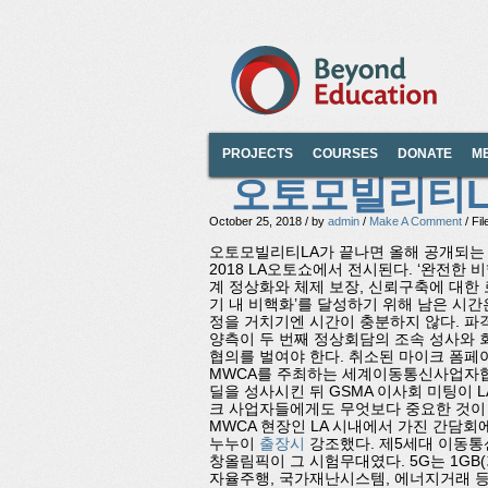
PROJECTS
COURSES
DONATE
M
오토모빌리티L
October 25, 2018 / by
admin
/
Make A Comment
/ Fi
오토모빌리티LA가 끝나면 올해 공개되는 모든
2018 LA오토쇼에서 전시된다. ‘완전한
계 정상화와 체제 보장, 신뢰구축에 대한 
기 내 비핵화’를 달성하기 위해 남은 시간은
정을 거치기엔 시간이 충분하지 않다. 파
양측이 두 번째 정상회담의 조속 성사와 
협의를 벌여야 한다. 취소된 마이크 폼페
MWCA를 주최하는 세계이동통신사업자협회
딜을 성사시킨 뒤 GSMA 이사회 미팅이
크 사업자들에게도 무엇보다 중요한 것이 ‘
MWCA 현장인 LA 시내에서 가진 간담회
누누이
출장시
강조했다. 제5세대 이동통신
창올림픽이 그 시험무대였다. 5G는 1GB
자율주행, 국가재난시스템, 에너지거래 등 