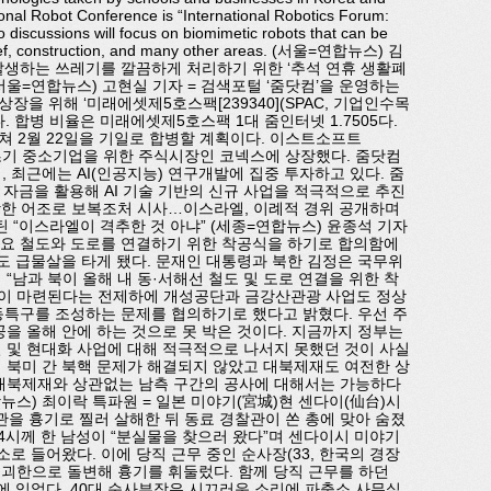
tional Robot Conference is “International Robotics Forum:
 discussions will focus on biomimetic robots that can be
relief, construction, and many other areas. (서울=연합뉴스) 김
 발생하는 쓰레기를 깔끔하게 처리하기 위한 ‘추석 연휴 생활폐
울=연합뉴스) 고현실 기자 = 검색포털 ‘줌닷컴’을 운영하는
을 위해 ‘미래에셋제5호스팩[239340](SPAC, 기업인수목
. 합병 비율은 미래에셋제5호스팩 1대 줌인터넷 1.7505다.
쳐 2월 22일을 기일로 합병할 계획이다. 이스트소프트
6년 초기 중소기업을 위한 주식시장인 코넥스에 상장했다. 줌닷컴
며, 최근에는 AI(인공지능) 연구개발에 집중 투자하고 있다. 줌
 자금을 활용해 AI 기술 기반의 신규 사업을 적극적으로 추진
 강한 어조로 보복조처 시사…이스라엘, 이례적 경위 공개하며
 “이스라엘이 격추한 것 아냐” (세종=연합뉴스) 윤종석 기자
주요 철도와 도로를 연결하기 위한 착공식을 하기로 합의함에
력도 급물살을 타게 됐다. 문재인 대통령과 북한 김정은 국무위
 “남과 북이 올해 내 동·서해선 철도 및 도로 연결을 위한 착
건이 마련된다는 전제하에 개성공단과 금강산관광 사업도 정상
구를 조성하는 문제를 협의하기로 했다고 밝혔다. 우선 주
공을 올해 안에 하는 것으로 못 박은 것이다. 지금까지 정부는
 및 현대화 사업에 대해 적극적으로 나서지 못했던 것이 사실
 북미 간 북핵 문제가 해결되지 않았고 대북제재도 여전한 상
 대북제재와 상관없는 남측 구간의 공사에 대해서는 가능하다
뉴스) 최이락 특파원 = 일본 미야기(宮城)현 센다이(仙台)시
관을 흉기로 찔러 살해한 뒤 동료 경찰관이 쏜 총에 맞아 숨졌
 4시께 한 남성이 “분실물을 찾으러 왔다”며 센다이시 미야기
로 들어왔다. 이에 당직 근무 중인 순사장(33, 한국의 경장
 괴한으로 돌변해 흉기를 휘둘렀다. 함께 당직 근무를 하던
에 있었다. 40대 순사부장은 시끄러운 소리에 파출소 사무실