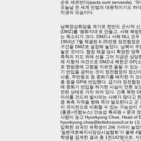
순트 세르반다(pacta sunt servand
오늘날 전 세계 민법의 대원칙이기도 하다.
치권의 모습이다.
남북정상회담을 계기로 한반도 군사적 
(DMZ)를 ‘평화지대’로 만들고, 서해 
는 목소리가 크다. DMZ나 서해 NLL 모
1953년 7월 체결된 6·25전쟁 정전협정
구간을 DMZ로 설정해 놓았다. 남북이 우
놓은 것이다. 협정 체결 당시 획정한 양쪽 
축척의 지도 위에 선을 그어 지금은 상당
제 지형적 여건으로 DMZ내 북한군 GP(소
로 한밤중에 고함을 지르면 들릴 수 있는 
기 반입을 금하는 것이 정전협정의 정신이다.
사총, 무반동포 등 중화기를 배치한 지 오래
총 등을 GP에 반입했다. 급기야 정전협정
에 중화기 반입을 허가한 사실이 언론 보
전된 상태로 거치 되어 있다. 간혹 북한 
아쇠를 건드려 발사되는 사례가 많다고 한다
큼 북측 지역을 향해 즉각 발포한다고 군
이 국지전으로 비화할 수 있는 가능성이 가
(홍콩=연합뉴스) 안승섭 특파원 = 중국
사람이 송고 Hyunkyung Choe, Head of Exa
hyunkyung.choe@britishcounci
입학한 외국인 유학생이 2배 가까이 늘었
‘일본개호복지사양성시설협회’가 올해 4월
학생을 집계한 결과 총 1천142명으로, 