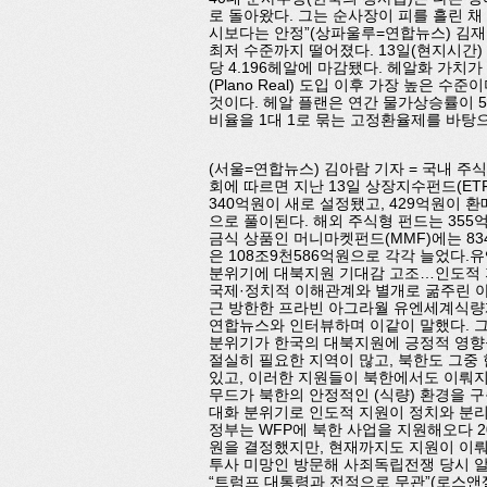
로 돌아왔다. 그는 순사장이 피를 흘린 채
시보다는 안정”(상파울루=연합뉴스) 김재순
최저 수준까지 떨어졌다. 13일(현지시간)
당 4.196헤알에 마감됐다. 헤알화 가치가
(Plano Real) 도입 이후 가장 높은 수준
것이다. 헤알 플랜은 연간 물가상승률이 
비율을 1대 1로 묶는 고정환율제를 바탕
(서울=연합뉴스) 김아람 기자 = 국내 주
회에 따르면 지난 13일 상장지수펀드(ET
340억원이 새로 설정됐고, 429억원이 
으로 풀이된다. 해외 주식형 펀드는 35
금식 상품인 머니마켓펀드(MMF)에는 83
은 108조9천586억원으로 각각 늘었다
분위기에 대북지원 기대감 고조…인도적 지원
국제·정치적 이해관계와 별개로 굶주린 아
근 방한한 프라빈 아그라월 유엔세계식량계
연합뉴스와 인터뷰하며 이같이 말했다. 
분위기가 한국의 대북지원에 긍정적 영향을
절실히 필요한 지역이 많고, 북한도 그중 
있고, 이러한 지원들이 북한에서도 이뤄지
무드가 북한의 안정적인 (식량) 환경을 
대화 분위기로 인도적 지원이 정치와 분리
정부는 WFP에 북한 사업을 지원해오다 2
원을 결정했지만, 현재까지도 지원이 이뤄
투사 미망인 방문해 사죄독립전쟁 당시 알
“트럼프 대통령과 전적으로 무관”(로스앤