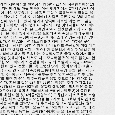
지에겐 치명적이고 전염성이 강하다. 벨기에 식품안전청은 13
지방의 에탈 마을 인근의 야생 멧돼지에서 2건의 ASF 바이
이 14일 보도했다. 이 마을은 프랑스·룩셈부르크 국경과 불
5km 떨어져 있으며, 이 지역에선 사람은 물론 야생 멧돼지들이
산이 우려되고 있다. 벨기에 당국에 따르면 이번 ASF 발병
정에 파악됐으며 어떻게 이 지역의 야생 멧돼지들이 ASF 바이
않고 있다. 이 지역은 그동안 ASF가 발생했던 가장 가까운
 당국은 야생 멧돼지 사냥을 포함해 ASF 확산을 막기 위한 대
은 아직 돼지 농장에서는 ASF 바이러스에 감염된 사례가 없다
있다. 이번 ASF 바이러스 검출 지역에서 가장 가까운 곳이
기에로서는 심각한 상황”이라면서 “네덜란드 축산업에 미칠 위험
터하고 예방적 조치가 필요하면 충분하게 취할 것”이라고 말
된 나라에서 돼지를 운송하는 수송업자들은 국경 지역에서 특별
 야생 멧돼지에 대해서도 계속 모니터할 것”이라고 밝혔다. 한
통한 ASF 바이러스 전염을 막기 위해 독일과의 국경 70km에
한 바 있다.전문가들 “꼭 그렇진 않아…통계상 여름-겨울 기
성 커진 건 사실”제주공항 교통대책반 운영 돌입, 편의 제공·
 = 한국공항공사 제주지역본부는 추석 연휴 주말을 하루 앞둔
명(출·도착 기준)이 제주공항을 이용할 것으로 예상한다고 18
이다. 지난해 같은 52만6천32명이 이용한 것에 견줘 2.1％
57편(하루 평균 493편)이 운항할 예정이다. 임시편은 총 67
 일본 후쿠오카 8, 홍콩 5, 말레이시아 코타키나발루 2)이 증편됐
 최선 다할 것” (세종=연합뉴스) 고유선 기자 = 유은혜 부총
시험 위주 전형(정시모집)을 늘리기로 한 교육부의 대입개편
다는 지적을 반박했다. 유 후보자는 송고▲ 방송통신위원회
 위해 17일부터 오는 11월 16일까지 ‘2018 인터넷 내 정
실한 행복을 뜻하는 ‘소확행(小確幸)’을 모티브로 한 올해 캠