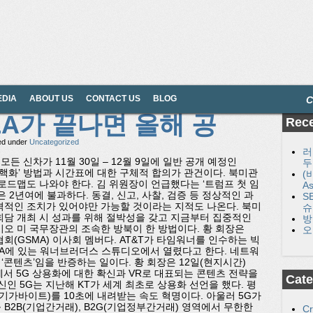
EDIA
ABOUT US
CONTACT US
BLOG
C
A가 끝나면 올해 공
Rece
led under
Uncategorized
러
 신차가 11월 30일 – 12월 9일에 일반 공개 예정인
두
 비핵화’ 방법과 시간표에 대한 구체적 합의가 관건이다. 북미관
(
로드맵도 나와야 한다. 김 위원장이 언급했다는 ‘트럼프 첫 임
A
 2년여에 불과하다. 동결, 신고, 사찰, 검증 등 정상적인 과
S
격적인 조치가 있어야만 가능할 것이라는 지적도 나온다. 북미
슈
회담 개최 시 성과를 위해 절박성을 갖고 지금부터 집중적인
방
이오 미 국무장관의 조속한 방북이 한 방법이다. 황 회장은
오
(GSMA) 이사회 멤버다. AT&T가 타임워너를 인수하는 빅
 LA에 있는 워너브러더스 스튜디오에서 열렸다고 한다. 네트워
콘텐츠’임을 반증하는 일이다. 황 회장은 12일(현지시간)
에서 5G 상용화에 대한 확신과 VR로 대표되는 콘텐츠 전략을
Cate
인 5G는 지난해 KT가 세계 최초로 상용화 선언을 했다. 평
(기가바이트)를 10초에 내려받는 속도 혁명이다. 아울러 5G가
B2B(기업간거래), B2G(기업정부간거래) 영역에서 무한한
C