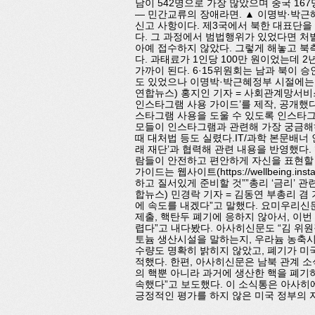
남이 542명으로 가장 많았으며 중국 167명
— 민간교류의 장애라면. ▲ 이명박·박근
신고 사항이다. 제3국에서 북한 대표단을
다. 그 과정에서 범법행위가 있었다면 처
아예 접수하지 않았다. 그렇게 해놓고 북
다. 과태료가 1인당 100만 원이었는데 2
가까이 된다. 6·15위원회는 남과 북이 
도 있었으나 이명박·박근혜정부 시절에는 
연합뉴스) 홍지인 기자 = 사회관계망서비스
인스타그램 사용 가이드’를 제작, 공개했
스타그램 사용을 도울 수 있도록 인스타그램
모들이 인스타그램과 관련해 가장 궁금해
때 대처법 등도 실렸다.IT/과학 본문배
래 재단’과 협력해 관련 내용을 반영했다
람들이 안전하고 편안하게 자신을 표현할 
가이드는 웹사이트(https://wellbeing.
하고 질서있게 준비할 것””총리 ‘금리’ 
합뉴스) 민경락 기자 = 김동연 부총리 겸
에 속도를 내겠다”고 말했다. 요미우리신문
제출, 핵탄두 폐기에 응하지 않아서, 이
렵다”고 내다봤다. 아사히신문도 “김 위
토늄 생산시설을 말하는지, 우라늄 농축시
수량도 명확히 밝히지 않았고, 폐기가 미
적했다. 한편, 아사히신문은 남북 관계 소
의 핵뿐 아니라 과거에 생산한 핵을 폐기
속했다”고 보도했다. 이 소식통은 아사히에
긍정적인 평가를 하지 않은 미국 정부의 